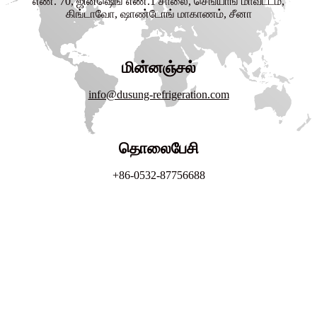
எண். 70, ஜின்ஷெங் எண்.1 சாலை, செங்யாங் மாவட்டம்,
கிங்டாவோ, ஷாண்டோங் மாகாணம், சீனா
மின்னஞ்சல்
info@dusung-refrigeration.com
தொலைபேசி
+86-0532-87756688