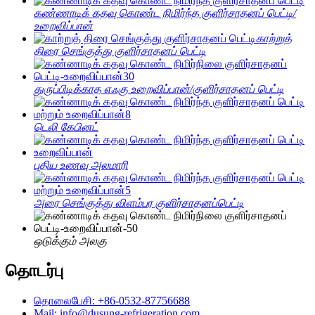
கண்ணாடிக் கதவு கொண்ட நிமிர்ந்த குளிர்சாதனப் பெட்டி/
உறைவிப்பான்
காற்றுத்
திரை செங்குத்து குளிர்சாதனப் பெட்டி
துருப்பிடிக்காத எஃகு உறைவிப்பான்/குளிர்சாதனப் பெட்டி
டெலி கேபினட்
புதிய உணவு அலமாரி
அரை செங்குத்து விளம்பர குளிர்சாதனப்பெட்டி
ஒடுக்கும் அலகு
தொடர்பு
தொலைபேசி: +86-0532-87756688
Mail: info@dusung-refrigeration.com