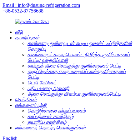
Email : info@dusung-refrigeration.com
+86-0532-87756688
வீடு
தயாரிப்புகள்
கண்ணாடி ஜன்னலுடன் கூடிய ஐலண்ட் ஃப்ரீசர்களின்
தொகுப்பு
கண்ணாடிக் கதவு கொண்ட நிமிர்ந்த குளிர்சாதனப்
பெட்டி/ உறைவிப்பான்
காற்றுத் திரை செங்குத்து குளிர்சாதனப் பெட்டி
துருப்பிடிக்காத எஃகு உறைவிப்பான்/குளிர்சாதனப்
பெட்டி
டெலி கேபினட்
புதிய உணவு அலமாரி
அரை செங்குத்து விளம்பர குளிர்சாதனப்பெட்டி
செய்திகள்
எங்களைப் பற்றி
தொழிற்சாலை சுற்றுப்பயணம்
காப்புரிமைச் சான்றிதழ்
தயாரிப்பு சான்றிதழ்
எங்களைத் தொடர்பு கொள்ளுங்கள்
English