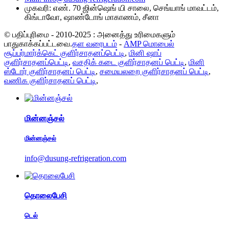
முகவரி: எண். 70 ஜின்ஷெங் யி சாலை, செங்யாங் மாவட்டம்,
கிங்டாவோ, ஷாண்டோங் மாகாணம், சீனா
© பதிப்புரிமை - 2010-2025 : அனைத்து உரிமைகளும்
பாதுகாக்கப்பட்டவை.
தள வரைபடம்
-
AMP மொபைல்
சூப்பர்மார்க்கெட் குளிர்சாதனப்பெட்டி
,
மினி ஷாப்
குளிர்சாதனப்பெட்டி
,
வசதிக் கடை குளிர்சாதனப் பெட்டி
,
மினி
ஸ்டோர் குளிர்சாதனப் பெட்டி
,
சமையலறை குளிர்சாதனப் பெட்டி
,
வணிக குளிர்சாதனப் பெட்டி
,
மின்னஞ்சல்
மின்னஞ்சல்
info@dusung-refrigeration.com
தொலைபேசி
டெல்