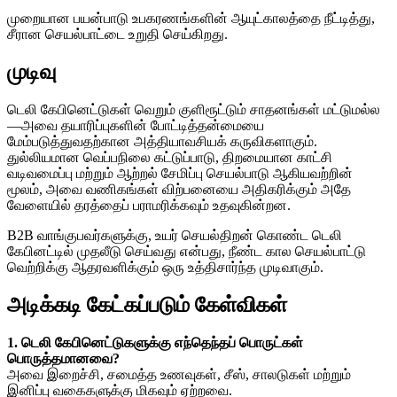
முறையான பயன்பாடு உபகரணங்களின் ஆயுட்காலத்தை நீட்டித்து,
சீரான செயல்பாட்டை உறுதி செய்கிறது.
முடிவு
டெலி கேபினெட்டுகள் வெறும் குளிரூட்டும் சாதனங்கள் மட்டுமல்ல
—அவை தயாரிப்புகளின் போட்டித்தன்மையை
மேம்படுத்துவதற்கான அத்தியாவசியக் கருவிகளாகும்.
துல்லியமான வெப்பநிலை கட்டுப்பாடு, திறமையான காட்சி
வடிவமைப்பு மற்றும் ஆற்றல் சேமிப்பு செயல்பாடு ஆகியவற்றின்
மூலம், அவை வணிகங்கள் விற்பனையை அதிகரிக்கும் அதே
வேளையில் தரத்தைப் பராமரிக்கவும் உதவுகின்றன.
B2B வாங்குபவர்களுக்கு, உயர் செயல்திறன் கொண்ட டெலி
கேபினட்டில் முதலீடு செய்வது என்பது, நீண்ட கால செயல்பாட்டு
வெற்றிக்கு ஆதரவளிக்கும் ஒரு உத்திசார்ந்த முடிவாகும்.
அடிக்கடி கேட்கப்படும் கேள்விகள்
1. டெலி கேபினெட்டுகளுக்கு எந்தெந்தப் பொருட்கள்
பொருத்தமானவை?
அவை இறைச்சி, சமைத்த உணவுகள், சீஸ், சாலடுகள் மற்றும்
இனிப்பு வகைகளுக்கு மிகவும் ஏற்றவை.