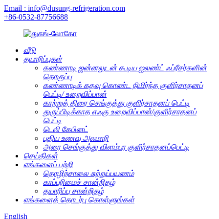
Email : info@dusung-refrigeration.com
+86-0532-87756688
வீடு
தயாரிப்புகள்
கண்ணாடி ஜன்னலுடன் கூடிய ஐலண்ட் ஃப்ரீசர்களின்
தொகுப்பு
கண்ணாடிக் கதவு கொண்ட நிமிர்ந்த குளிர்சாதனப்
பெட்டி/ உறைவிப்பான்
காற்றுத் திரை செங்குத்து குளிர்சாதனப் பெட்டி
துருப்பிடிக்காத எஃகு உறைவிப்பான்/குளிர்சாதனப்
பெட்டி
டெலி கேபினட்
புதிய உணவு அலமாரி
அரை செங்குத்து விளம்பர குளிர்சாதனப்பெட்டி
செய்திகள்
எங்களைப் பற்றி
தொழிற்சாலை சுற்றுப்பயணம்
காப்புரிமைச் சான்றிதழ்
தயாரிப்பு சான்றிதழ்
எங்களைத் தொடர்பு கொள்ளுங்கள்
English