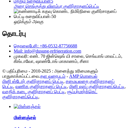
அரை செங்குத்து விளம்பர குளிர்சாதனப்பெட்டி
ஒடுக்கும் அலகு
தொடர்பு
தொலைபேசி: +86-0532-87756688
Mail: info@dusung-refrigeration.com
முகவரி: எண். 70 ஜின்ஷெங் யி சாலை, செங்யாங் மாவட்டம்,
கிங்டாவோ, ஷாண்டோங் மாகாணம், சீனா
© பதிப்புரிமை - 2010-2025 : அனைத்து உரிமைகளும்
பாதுகாக்கப்பட்டவை.
தள வரைபடம்
-
AMP மொபைல்
மினி ஸ்டோர் குளிர்சாதனப் பெட்டி
,
சமையலறை குளிர்சாதனப்
பெட்டி
,
வணிக குளிர்சாதனப் பெட்டி
,
மினி ஷாப் குளிர்சாதனப்பெட்டி
,
வசதிக் கடை குளிர்சாதனப் பெட்டி
,
சூப்பர்மார்க்கெட்
குளிர்சாதனப்பெட்டி
,
மின்னஞ்சல்