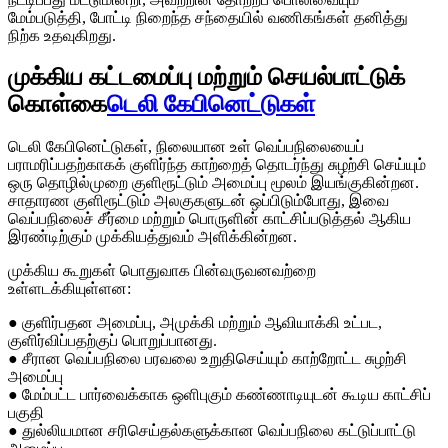
மேம்படுத்தி, போட்டி நிறைந்த சந்தையில் வணிகங்கள் தனித்து
நிற்க உதவுகிறது.
முக்கிய கட்டமைப்பு மற்றும் செயல்பாட்டுக்
கொள்கை
டெலி கேபினெட்டுகள்
டெலி கேபினெட்டுகள், நிலையான உள் வெப்பநிலையைப்
பராமரிப்பதற்காகக் குளிர்ந்த காற்றைத் தொடர்ந்து சுழற்சி செய்யும்
ஒரு தொழில்முறை குளிரூட்டும் அமைப்பு மூலம் இயங்குகின்றன.
சாதாரண குளிரூட்டும் அலகுகளுடன் ஒப்பிடும்போது, ​​இவை
வெப்பநிலைச் சீர்மை மற்றும் பொருளின் காட்சிப்படுத்தல் ஆகிய
இரண்டிற்கும் முக்கியத்துவம் அளிக்கின்றன.
முக்கிய கூறுகள் பொதுவாக பின்வருவனவற்றை
உள்ளடக்கியுள்ளன:
● குளிர்பதன அமைப்பு, அமுக்கி மற்றும் ஆவியாக்கி உட்பட,
குளிர்விப்பதற்குப் பொறுப்பானது.
● சீரான வெப்பநிலை பரவலை உறுதிசெய்யும் காற்றோட்ட சுழற்சி
அமைப்பு
● மேம்பட்ட பார்வைக்காக ஒளிபுகும் கண்ணாடியுடன் கூடிய காட்சிப்
பகுதி
● துல்லியமான சரிசெய்தல்களுக்கான வெப்பநிலை கட்டுப்பாட்டு