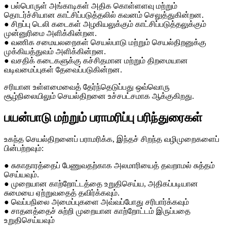
● பல்பொருள் அங்காடிகள் அதிக கொள்ளளவு மற்றும்
தொடர்ச்சியான காட்சிப்படுத்தலில் கவனம் செலுத்துகின்றன.
● சிறப்பு டெலி கடைகள் அழகியலுக்கும் காட்சிப்படுத்தலுக்கும்
முன்னுரிமை அளிக்கின்றன.
● வணிக சமையலறைகள் செயல்பாடு மற்றும் செயல்திறனுக்கு
முக்கியத்துவம் அளிக்கின்றன.
● வசதிக் கடைகளுக்கு கச்சிதமான மற்றும் திறமையான
வடிவமைப்புகள் தேவைப்படுகின்றன.
சரியான உள்ளமைவைத் தேர்ந்தெடுப்பது ஒவ்வொரு
சூழ்நிலையிலும் செயல்திறனை உச்சபட்சமாக ஆக்குகிறது.
பயன்பாடு மற்றும் பராமரிப்பு பரிந்துரைகள்
உகந்த செயல்திறனைப் பராமரிக்க, இந்தச் சிறந்த வழிமுறைகளைப்
பின்பற்றவும்:
● சுகாதாரத்தைப் பேணுவதற்காக அலமாரியைத் தவறாமல் சுத்தம்
செய்யவும்.
● முறையான காற்றோட்டத்தை உறுதிசெய்ய, அதிகப்படியான
சுமையை ஏற்றுவதைத் தவிர்க்கவும்.
● வெப்பநிலை அமைப்புகளை அவ்வப்போது சரிபார்க்கவும்
● சாதனத்தைச் சுற்றி முறையான காற்றோட்டம் இருப்பதை
உறுதிசெய்யவும்