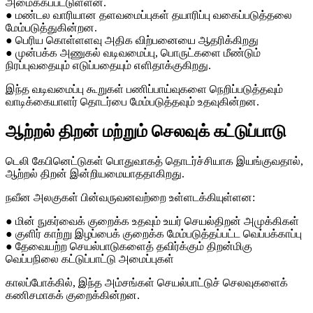
அமைக்கப்பட்டுள்ளன.
● மண்டல வாரியான தளவமைப்புகள் தயாரிப்பு வகைப்படுத்தலை
மேம்படுத்துகின்றன.
● பெரிய கொள்ளளவு அதிக விற்பனையை ஆதரிக்கிறது
● முன்பக்க அணுகல் வடிவமைப்பு, பொருட்களை மீண்டும்
நிரப்புவதையும் எடுப்பதையும் எளிதாக்குகிறது.
இந்த வடிவமைப்பு கூறுகள் பணிப்பாய்வுகளை நெறிப்படுத்தவும்
வாடிக்கையாளர் தொடர்பை மேம்படுத்தவும் உதவுகின்றன.
ஆற்றல் திறன் மற்றும் செலவுக் கட்டுப்பாடு
டெலி கேபினெட்டுகள் பொதுவாகத் தொடர்ச்சியாக இயங்குவதால்,
ஆற்றல் திறன் இன்றியமையாததாகிறது.
நவீன அலகுகள் பின்வருவனவற்றை உள்ளடக்கியுள்ளன:
● மின் நுகர்வைக் குறைக்க உதவும் உயர் செயல்திறன் அமுக்கிகள்
● குளிர் காற்று இழப்பைக் குறைக்க மேம்படுத்தப்பட்ட வெப்பக்காப்பு
● தேவையற்ற செயல்பாடுகளைத் தவிர்க்கும் திறன்மிகு
வெப்பநிலை கட்டுப்பாட்டு அமைப்புகள்
காலப்போக்கில், இந்த அம்சங்கள் செயல்பாட்டுச் செலவுகளைக்
கணிசமாகக் குறைக்கின்றன.