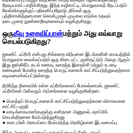
நேரடியாகப் பாதிக்கிறது. இந்த வழிகாட்டி, பொதுவாகத் தேடப்படும்
கேள்விகளுக்குப் பதிலளிப்பதோடு, நீங்கள் ஒரு
புத்திசாலித்தனமான கொள்முதல் முடிவை எடுக்க உதவும்
நடைமுறை நுண்ணறிவுகளையும் வழங்குகிறது.
ஒரு
தீவு உறைவிப்பான்
மற்றும் அது எவ்வாறு
செயல்படுகிறது?
ஐலண்ட் ஃப்ரீசர் என்பது சில்லறை விற்பனை இடங்களின் மையத்தில்
பொதுவாக வைக்கப்படும் ஒரு கிடைமட்ட குளிரூட்டும் அலகு ஆகும்.
இது ஐஸ்கிரீம், கடல் உணவு, உறைந்த இறைச்சி மற்றும் உடனடி
உணவுகள் போன்ற உறைந்த பொருட்களைக் காட்சிப்படுத்துவதற்காக
வடிவமைக்கப்பட்டுள்ளது.
நிமிர்ந்த நிலையில் உள்ள ஃப்ரீசர்களைப் போலல்லாமல், ஐலண்ட்
ஃப்ரீசர்கள் பின்வரும் அம்சங்களை வழங்குகின்றன:
● மொத்தப் பொருட்களைக் காட்சிப்படுத்துவதற்கான விசாலமான
காட்சிப் பகுதி
● வாடிக்கையாளர்களுக்கு எளிதான அணுகல், ஷாப்பிங்
செயல்திறனை மேம்படுத்துகிறது
● கடையின் அமைப்பை மேம்படுத்த நெகிழ்வான இடவமைப்பு
இந்த அமைப்பு, உணவுப் பாதுகாப்பையும் நீண்ட காலப்