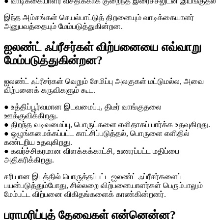
● வாடிக்கையாளர் வசதிக்காக குறைந்த இரைச்சலுடன் இயங்குதல்
இந்த அம்சங்கள் செயல்பாட்டுத் திறனையும் வாடிக்கையாளர்
அனுபவத்தையும் மேம்படுத்துகின்றன.
ஐலண்ட் ஃப்ரீசர்கள் விற்பனையை எவ்வாறு
மேம்படுத்துகின்றன?
ஐலண்ட் ஃப்ரீசர்கள் வெறும் சேமிப்பு அலகுகள் மட்டுமல்ல, அவை
விற்பனைக் கருவிகளும் கூட.
● உத்திப்பூர்வமான இடவமைப்பு, திடீர் வாங்குதலை
ஊக்குவிக்கிறது.
● திறந்த வடிவமைப்பு, பொருட்களை எளிதாகப் பார்க்க உதவுகிறது.
● ஒழுங்கமைக்கப்பட்ட காட்சிப்படுத்தல், பொருளை எளிதில்
கண்டறிய உதவுகிறது.
● கவர்ச்சிகரமான விளக்கக்காட்சி, உணரப்பட்ட மதிப்பை
அதிகரிக்கிறது.
சரியான இடத்தில் பொருத்தப்பட்ட ஐலண்ட் ஃப்ரீசர்களைப்
பயன்படுத்தும்போது, ​​சில்லறை விற்பனையாளர்கள் பெரும்பாலும்
மேம்பட்ட விற்பனை விகிதங்களைக் காண்கின்றனர்.
பராமரிப்புத் தேவைகள் என்னென்ன?