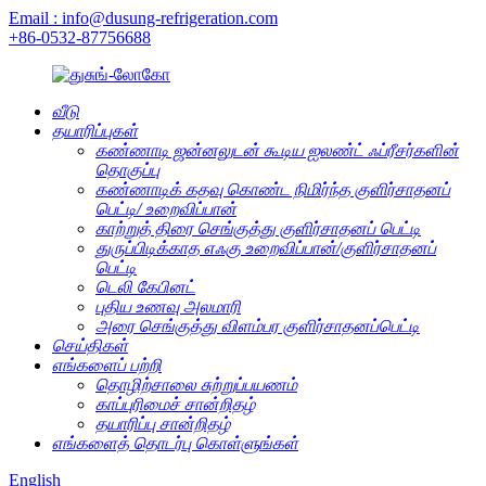
Email : info@dusung-refrigeration.com
+86-0532-87756688
வீடு
தயாரிப்புகள்
கண்ணாடி ஜன்னலுடன் கூடிய ஐலண்ட் ஃப்ரீசர்களின்
தொகுப்பு
கண்ணாடிக் கதவு கொண்ட நிமிர்ந்த குளிர்சாதனப்
பெட்டி/ உறைவிப்பான்
காற்றுத் திரை செங்குத்து குளிர்சாதனப் பெட்டி
துருப்பிடிக்காத எஃகு உறைவிப்பான்/குளிர்சாதனப்
பெட்டி
டெலி கேபினட்
புதிய உணவு அலமாரி
அரை செங்குத்து விளம்பர குளிர்சாதனப்பெட்டி
செய்திகள்
எங்களைப் பற்றி
தொழிற்சாலை சுற்றுப்பயணம்
காப்புரிமைச் சான்றிதழ்
தயாரிப்பு சான்றிதழ்
எங்களைத் தொடர்பு கொள்ளுங்கள்
English