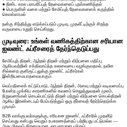
● நீண்ட கால பராமரிப்புத் தேவைகளைப் புறக்கணித்தல்
● பொருளின் வகை மற்றும் சேமிப்புத் தேவைகளைக் கருத்தில்
கொள்ளாமல்
நன்கு சிந்தித்து எடுக்கப்படும் முடிவு, முதலீட்டிற்குச் சிறந்த
வருவாயை உறுதி செய்கிறது.
முடிவுரை: உங்கள் வணிகத்திற்கான சரியான
ஐலண்ட் ஃப்ரீசரைத் தேர்ந்தெடுப்பது
சேமிப்புத் திறன், ஆற்றல் திறன் மற்றும் விற்பனை மதிப்பு
ஆகியவற்றின் சக்திவாய்ந்த கலவையை வழங்குவதால், நவீன
சில்லறை குளிரூட்டலுக்கு ஐலண்ட் ஃப்ரீசர்கள்
இன்றியமையாதவையாகும்.
வெப்பநிலைக் கட்டுப்பாடு, ஆற்றல் திறன், அளவு மற்றும் வடிவமைப்பு
போன்ற முக்கிய காரணிகளில் கவனம் செலுத்துவதன் மூலம்,
நிறுவனங்கள் செயல்பாட்டுத் திறன் மற்றும் விற்பனை செயல்திறன்
ஆகிய இரண்டையும் மேம்படுத்தும் ஒரு தீர்வைத் தேர்ந்தெடுக்க
முடியும்.
B2B வாங்குபவர்களுக்கு, சரியான ஐலண்ட் ஃப்ரீசரில் முதலீடு
செய்வது என்பது வெறும் உபகரணத்தைப் பற்றியது மட்டுமல்ல —
அது மிகவும் திறமையான, லாபகரமான மற்றும்