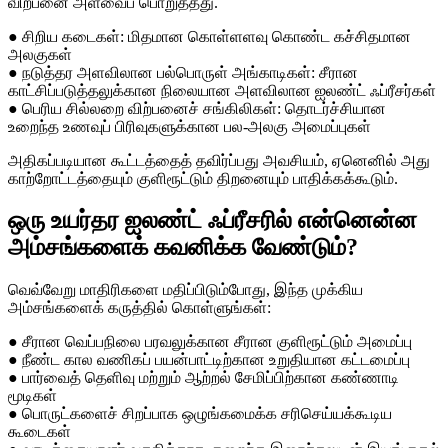
விற்பனை அளவைப் பொறுத்தது.
● சிறிய கடைகள்: மிதமான கொள்ளளவு கொண்ட கச்சிதமான
அலகுகள்
● நடுத்தர அளவிலான பல்பொருள் அங்காடிகள்: சீரான
காட்சிப்படுத்தலுக்கான நிலையான அளவிலான ஐலண்ட் ஃப்ரீசர்கள்
● பெரிய சில்லறை விற்பனைச் சங்கிலிகள்: தொடர்ச்சியான
உறைந்த உணவுப் பிரிவுகளுக்கான பல-அலகு அமைப்புகள்
அதிகப்படியான கூட்டத்தைத் தவிர்ப்பது அவசியம், ஏனெனில் அது
காற்றோட்டத்தையும் குளிரூட்டும் திறனையும் பாதிக்கக்கூடும்.
ஒரு உயர்தர ஐலண்ட் ஃப்ரீசரில் என்னென்ன
அம்சங்களைக் கவனிக்க வேண்டும்?
வெவ்வேறு மாதிரிகளை மதிப்பிடும்போது, ​​இந்த முக்கிய
அம்சங்களைக் கருத்தில் கொள்ளுங்கள்:
● சீரான வெப்பநிலை பரவலுக்கான சீரான குளிரூட்டும் அமைப்பு
● நீண்ட கால வணிகப் பயன்பாட்டிற்கான உறுதியான கட்டமைப்பு
● பார்வைத் தெளிவு மற்றும் ஆற்றல் சேமிப்பிற்கான கண்ணாடி
மூடிகள்
● பொருட்களைச் சிறப்பாக ஒழுங்கமைக்க சரிசெய்யக்கூடிய
கூடைகள்