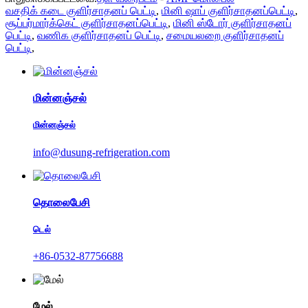
வசதிக் கடை குளிர்சாதனப் பெட்டி
,
மினி ஷாப் குளிர்சாதனப்பெட்டி
,
சூப்பர்மார்க்கெட் குளிர்சாதனப்பெட்டி
,
மினி ஸ்டோர் குளிர்சாதனப்
பெட்டி
,
வணிக குளிர்சாதனப் பெட்டி
,
சமையலறை குளிர்சாதனப்
பெட்டி
,
மின்னஞ்சல்
மின்னஞ்சல்
info@dusung-refrigeration.com
தொலைபேசி
டெல்
+86-0532-87756688
மேல்