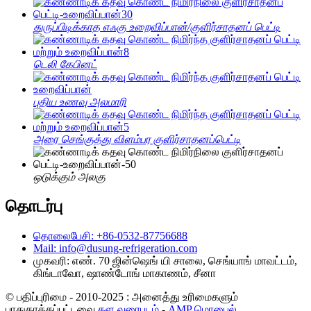
துருப்பிடிக்காத எஃகு உறைவிப்பான்/குளிர்சாதனப் பெட்டி
டெலி கேபினட்
புதிய உணவு அலமாரி
அரை செங்குத்து விளம்பர குளிர்சாதனப்பெட்டி
ஒடுக்கும் அலகு
தொடர்பு
தொலைபேசி: +86-0532-87756688
Mail: info@dusung-refrigeration.com
முகவரி: எண். 70 ஜின்ஷெங் யி சாலை, செங்யாங் மாவட்டம்,
கிங்டாவோ, ஷாண்டோங் மாகாணம், சீனா
© பதிப்புரிமை - 2010-2025 : அனைத்து உரிமைகளும்
பாதுகாக்கப்பட்டவை.
தள வரைபடம்
-
AMP மொபைல்