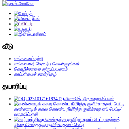
வீடு
எங்களைப் பற்றி
எங்களைத் தொடர்பு கொள்ளுங்கள்
தொழிற்சாலை சுற்றுப்பயணம்
காப்புரிமைச் சான்றிதழ்
தயாரிப்பு
கிளாசிக் தீவு உறைவிப்பான்
கண்ணாடிக் கதவு கொண்ட நிமிர்ந்த குளிர்சாதனப் பெட்டி/
உறைவிப்பான்
காற்றுத்
திரை செங்குத்து குளிர்சாதனப் பெட்டி