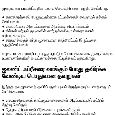
முறையான பராமரிப்பு நீண்டகால செயல்திறனை உறுதி செய்கிறது.
● சுகாதாரத்தைப் பேணுவதற்காக உட்புறத்தைத் தவறாமல் சுத்தம்
செய்யவும்.
● வெப்பநிலை அமைப்புகளை அடிக்கடி சரிபார்க்கவும்
● சீல்கள் மற்றும் மூடிகளில் காற்றுக்கசிவு உள்ளதா எனச்
சரிபார்க்கவும்.
● சாதனத்தைச் சுற்றி முறையான காற்றோட்டம் இருப்பதை
உறுதிசெய்யவும்
வழக்கமான பராமரிப்பு, பழுது ஏற்படும் அபாயங்களைக் குறைக்கவும்,
உபகரணங்களின் ஆயுட்காலத்தை நீட்டிக்கவும் உதவுகிறது.
ஐலண்ட் ஃப்ரீசரை வாங்கும் போது தவிர்க்க
வேண்டிய பொதுவான தவறுகள்
இந்தத் தவறுகளைத் தவிர்ப்பதன் மூலம் நேரத்தையும் பணத்தையும்
சேமிக்கலாம்:
● செயல்திறனைக் காட்டிலும் விலையின் அடிப்படையில் மட்டும்
தேர்வு செய்தல்
● ஆற்றல் திறன் மதிப்பீடுகளைப் புறக்கணித்தல்
● கடை அமைப்பிற்கு தவறான அளவைத் தேர்ந்தெடுத்தல்