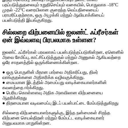
பதப்படுத்துதலையும் உறுதிசெய்யும் வகையில், பொதுவாக -18°C
முதல் -22°C வரையிலான குறைந்த வெப்பநிலையைப்
பராமரிப்பதற்காக, ஒரு அமுக்கி மற்றும் ஆவியாக்கியைப்
பயன்படுத்தி இயங்குகிறது.
சில்லறை விற்பனையில் ஐலண்ட் ஃப்ரீசர்கள்
ஏன் இவ்வளவு பிரபலமாக உள்ளன?
ஐலண்ட் ஃப்ரீசர்கள் பரவலாகப் பயன்படுத்தப்படுகின்றன, ஏனெனில்
அவை சேமிப்பு, காட்சிப்படுத்துதல் மற்றும் அணுகல் ஆகியவற்றை
ஒரே சாதனத்தில் ஒருங்கிணைக்கின்றன.
● ஒரு பொருளின் மீதான பார்வை அதிகரிப்பது, திடீர்
வாங்குதல்களை அதிகரிக்க வழிவகுக்கிறது.
● மையமான இடத்தில் அமைப்பது வாடிக்கையாளர்களின்
கவனத்தை ஈர்க்கிறது.
● பெரிய கொள்ளளவு அதிக அளவிலான விற்பனையை
ஆதரிக்கிறது
● திறமையான வடிவமைப்பு இடப் பயன்பாட்டை மேம்படுத்துகிறது
சில்லறை விற்பனையாளர்களுக்கு, இந்த நன்மைகள் சிறந்த
விற்பனை செயல்திறன் மற்றும் மேம்பட்ட வாடிக்கையாளர்
அனுபவமாக மாறுகின்றன.