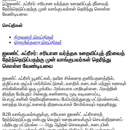
செய்திகள்
நிறுவனச் செய்திகள்
தொழில்துறை செய்திகள்
ஐலண்ட் ஃப்ரீசர்: சரியான வர்த்தக உறைவிப்புத் தீர்வைத்
தேர்ந்தெடுப்பதற்கு முன் வாங்குபவர்கள் தெரிந்து
கொள்ள வேண்டியவை
ஐலண்ட் ஃப்ரீசர் யூனிட்கள், நவீன சில்லறை குளிர்பதனத்தில்,
குறிப்பாக சூப்பர் மார்க்கெட்டுகள், வசதிக் கடைகள் மற்றும் உணவுச்
சங்கிலிகளில் ஒரு முக்கிய அங்கமாக மாறியுள்ளன. அவற்றின்
திறந்த மேற்புறம் அல்லது கண்ணாடி மூடி வடிவமைப்பு,
பொருட்களின் தெரிவுநிலையை மேம்படுத்துவது மட்டுமல்லாமல்,
உறைந்த பொருட்களைத் திறமையாகச் சேமிக்கவும் உதவுகிறது.
B2B வாங்குபவர்களுக்கு, சரியான ஐலண்ட் ஃப்ரீசரைத்
தேர்ந்தெடுப்பது என்பது வெறும் உறையவைக்கும் செயல்திறனைப்
பற்றியது மட்டுமல்ல — அது ஆற்றல் செலவுகள், கடையின்
வடிவமைப்பு மற்றும் விற்பனை மாற்ற விகிதம் ஆகியவற்றையும்